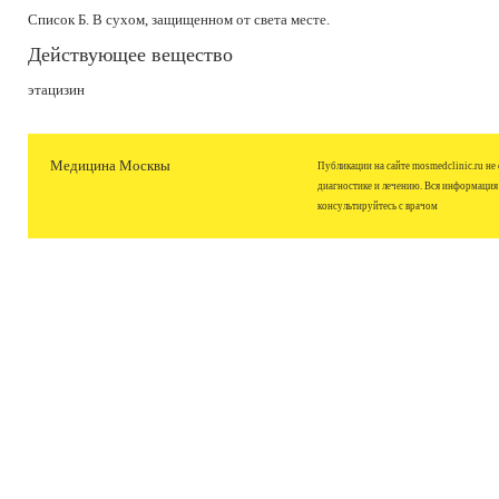
Список Б. В сухом, защищенном от света месте.
Действующее вещество
этацизин
Медицина Москвы
Публикации на сайте mosmedclinic.ru не
диагностике и лечению. Вся информация
консультируйтесь с врачом