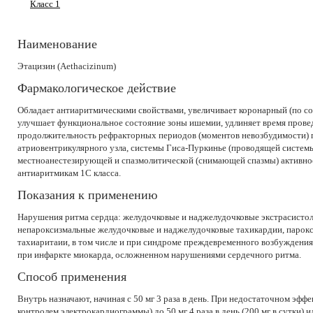
Класс 1
Наименование
Этацизин (Aethacizinum)
Фармакологическое действие
Обладает антиаритмическими свойствами, увеличивает коронарный (по со
улучшает функциональное состояние зоны ишемии, удлиняет время прове
продолжительность рефракторных периодов (моментов невозбудимости) 
атриовентрикулярного узла, системы Гиса-Пуркинье (проводящей системы
местноанестезирующей и спазмолитической (снимающей спазмы) активно
антиаритмикам 1C класса.
Показания к применению
Нарушения ритма сердца: желудочковые и наджелудочковые экстрасистол
непароксизмальные желудочковые и наджелудочковые тахикардии, парок
тахиаритаии, в том числе и при синдроме преждевременного возбуждения
при инфаркте миокарда, осложненном нарушениями сердечного ритма.
Способ применения
Внутрь назначают, начиная с 50 мг 3 раза в день. При недостаточном эфф
контролем электрокардиограммы) до 50 мг 4 раза в день (200 мг в сутки) ил