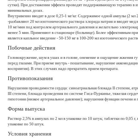
сутки). При достижении эффекта проводят поддерживающую терапию в 
минимальных дозах.
Внутривенно вводят в дозе 0,25-1 мг/кг. Содержимое одной ампулы (2 мл 2
-разбавляют 20 мл изотонического раствора хлорида натрия и вводят мед
10 мг/мин под контролем артериального давления и желательно электрок
менее 5 мин. Применяют в стационаре (больнице). Более эффективным п
является капльное введение - 50-150 мг в 100-200 мл изотонического раст
Побочные действия
Головокружение, шум в ушах и в голове, онемение и ощущение жжения губ
перед глазами. При приеме внутрь - пошатывание, нарушение аккомодаци
восприятия). В этих случаях надо прекратить прием препарата.
Противопоказания
Нарушения проводимости сердца: синоатриальная блокада II степени, атр
III степени, блокада проведения по системе Гиса-Пуркинье, тяжелая серд
гипотония (низкое артериальное давление); нарушения функции печени и 
Форма выпуска
Раствор 2,5% в ампулах по 2 мл в упаковке по 10 штук; таблетки по 0,05 г
упаковке по 50 штук.
Условия хранения