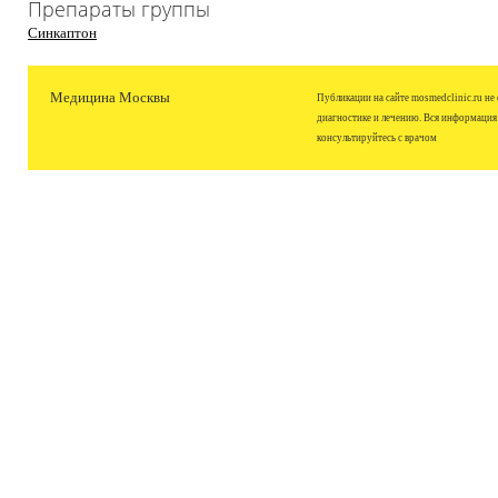
Препараты группы
Синкаптон
Медицина Москвы
Публикации на сайте mosmedclinic.ru не
диагностике и лечению. Вся информация
консультируйтесь с врачом